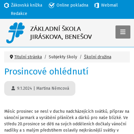
Žákovská knížka
Online pokladna
Webmail
Redakce
Titulní stránka
Subjekty školy
Školní družina
Prosincové ohlédnutí
9.1.2024
|
Martina Němcová
Měsíc prosinec se nesl v duchu nadcházejících svátků, příprav na
vánoční jarmark a vyrábění přáníček a dárků pro naše blízké. Ve
středu 20.prosince se děti na svých odděleních dočkaly vánoční
nadílky a s malým předstihem oslavily nejkrásnější svátky v